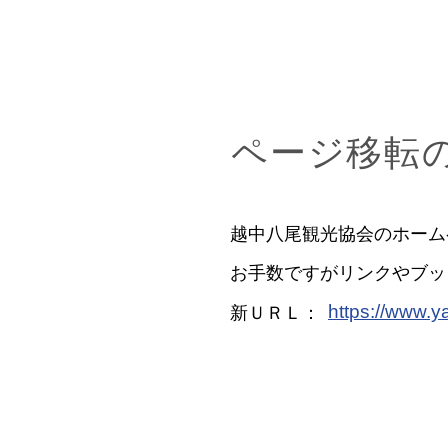
​ページ移転
​越中八尾観光協会のホー
​お手数ですがリンクやブ
https://www.y
​新ＵＲＬ：