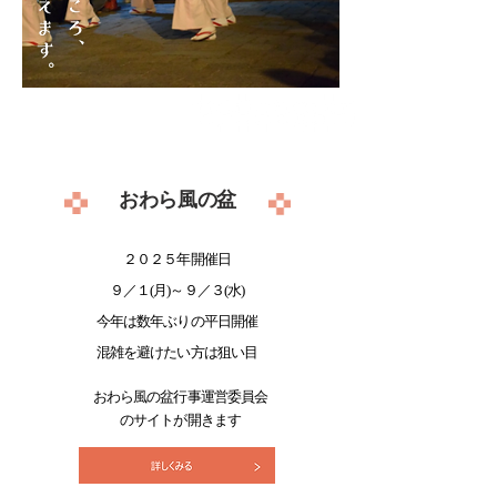
​おわら風の盆
２０２５年開催日
９／１(月)～９／３(水)
今年は数年ぶりの平日開催
混雑を避けたい方は狙い目
おわら風の盆行事運営委員会
​のサイトが開きます