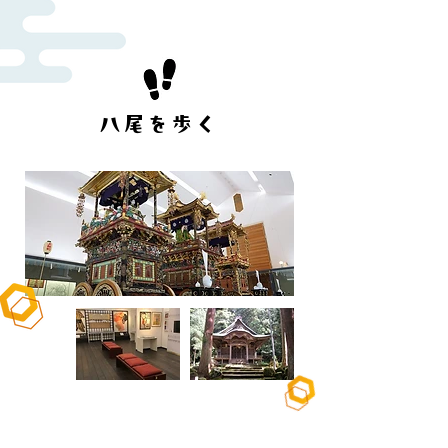
​八尾を歩く