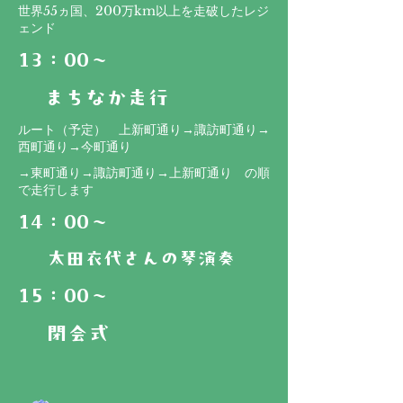
世界55ヵ国、200万km以上を走破したレジ
ェンド
13：00～
​まちなか走行
ルート（予定​） 上新町通り→諏訪町通り→
西町通り→今町通り
​→東町通り→諏訪町通り→上新町通り の順
で走行します
​14：00～
太田衣代さんの琴演奏
15：00～
閉会式