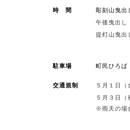
​時 間​​
彫刻山曳出
​午後曳出し
提灯山曳出
​駐車場​​
​町民ひろば
​交通規制
​５月１日（
​５月３日（
​※雨天の