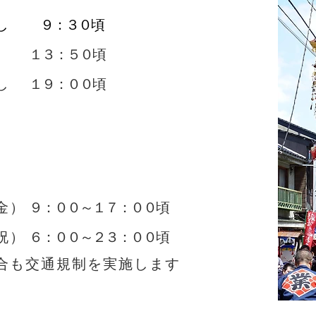
し
９：３０頃
１３：５０頃
し
１９：００頃
金）
​９：００～１７：００頃
祝）
​６：００～２３：００頃
場合も交通規制を実施します