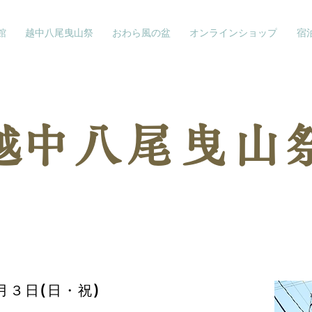
館
越中八尾曳山祭
おわら風の盆
オンラインショップ
宿
​越中八尾曳山
月３日(日・祝)