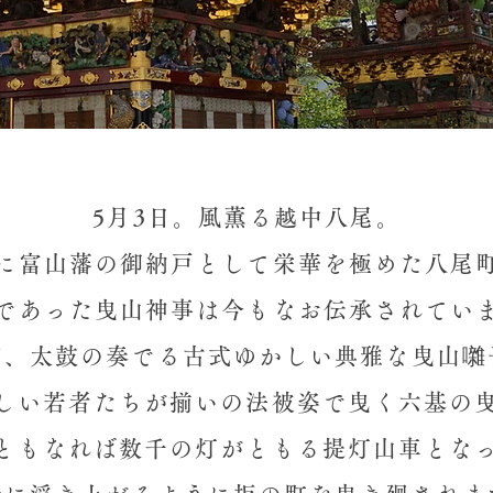
​5月3日。風薫る越中八尾。
に富山藩の御納戸として​栄華を極めた八尾
であった曳山神事は今もなお伝承されてい
、笛、太鼓の奏でる古式ゆかしい典雅な曳山囃
々しい若者たちが揃いの法被姿で曳く六基の
夜ともなれば数千の灯がともる提灯山車とな