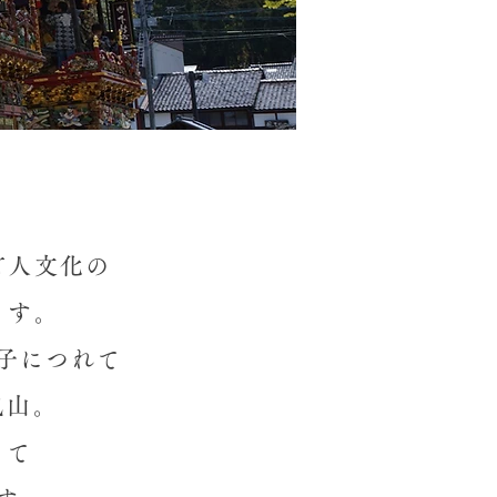
町人文化の
ます。
子につれて
曳山。
って