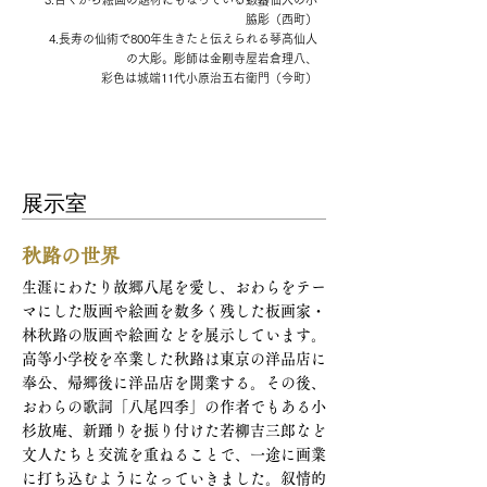
脇彫（西町）
4.長寿の仙術で800年生きたと伝えられる琴高仙人
の大彫。彫師は金剛寺屋岩倉理八、
彩色は城端11代小原治五右衛門（今町）
展示室
秋路の世界
生涯にわたり故郷八尾を愛し、おわらをテー
マにした版画や絵画を数多く残した板画家・
林秋路の版画や絵画などを展示しています。
高等小学校を卒業した秋路は東京の洋品店に
奉公、帰郷後に洋品店を開業する。その後、
おわらの歌詞「八尾四季」の作者でもある小
杉放庵、新踊りを振り付けた若柳吉三郎など
文人たちと交流を重ねることで、一途に画業
に打ち込むようになっていきました。叙情的