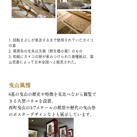
1. 回転まぶしが普及するまで使用されていたカイコ
の巣
2. 萌黄色の生糸は天蚕（野生種の蚕）のもの
3. 和紙にカイコの卵が産みつけられた蚕種紙は、富
山売薬によって日本全国へと販売された。
曳山風情
6基の曳山の歴史や特徴を見比べながら観覧で
きる大型パネルを設置。
西町曳山の1/7スケールの模型や歴代の曳山祭
のポスターデザインなども展示しています。