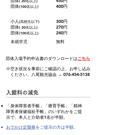
団体
450円
( 20名以上)
団体
400円
(100名以上)
小人
300円
(高校生以下)
団体
270円
( 20名以上)
団体
240円
(100名以上)
未就学児
無料
団体入場予約申込書のダウンロードは
こちら
※空き状況を事前にご確認の上、お申し込み
​ ください。八尾観光協会 → 076-454-5138
入館料の減免
​「身体障害者手帳」「療育手帳」「精神
障害者保健福祉手帳」のいずれかをご提
示で、本人と介助者1名が半額。
おでかけ定期券
をご提示の方は半額。