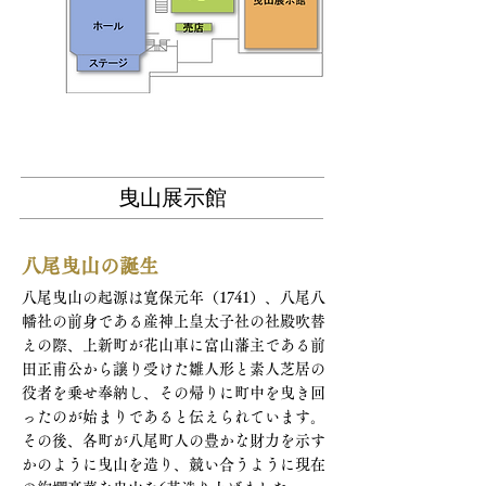
曳山展示館
八尾曳山の誕生
八尾曳山の起源は寛保元年（1741）、八尾八
幡社の前身である産神上皇太子社の社殿吹替
えの際、上新町が花山車に富山藩主である前
田正甫公から譲り受けた雛人形と素人芝居の
役者を乗せ奉納し、その帰りに町中を曳き回
ったのが始まりであると伝えられています。
その後、各町が八尾町人の豊かな財力を示す
かのように曳山を造り、競い合うように現在