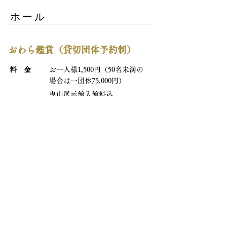
ホール
おわら鑑賞（貸切団体予約制）
料 金
お一人様1,500円（50名未満の
場合は一団体75,000円）
曳山展示館入館料込
開催日
団体予約制 ※ご旅行の行程に
合わせてご予約いただけます。
時 間
予約時間による（所要約20分）
内 容
おわら踊りの3つの踊りを舞台
形式でお楽しみいただきます。