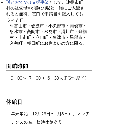
孫とおでかけ支援事業
として、連携市町
村
の祖父母
が孫(ひ孫)と一緒にご入館さ
※
れると無料。窓口で申請書を記入しても
らいます。
​※富山市・砺波市・小矢部市・南砺市・
射水市・高岡市・氷見市・滑川市・舟橋
村・上市町・立山町・魚津市・黒部市・
入善町・朝日町
にお住まいの方に限る。
開館時間
9：00～17：00（16：30入館受付終了）
休館日
年末年始（12月29日～1月3日）、メンテ
ナンスの為、臨時休館あり