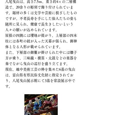
八尾曳山は、高さ7.5ｍ、重さ約4ｔの二層構
造で、20余りの彫刻で飾り付けられていま
す。題材の多くは文学や芸術に根ざしたもの
ですが、不老長寿を手にした仙人たちの姿も
随所に見られ、健康で長生きしたいという
人々の願いが込められています。
屋根の四隅には瓔珞が提がり、上層部の四本
柱には各町の紋が入った天幕が張られ、御神
体となる人形が載せられています。
また、下層部の御簾が掛けられた中には囃子
方が乗り、三味線・横笛・太鼓などの楽器を
奏でながら曳山の巡行を盛り立てます。
現在、越中美術工芸の粋を集めた6基の曳山
は、富山県有形民俗文化財に指定されてお
り、八尾曳山展示館にて3基を常設展示中で
す。