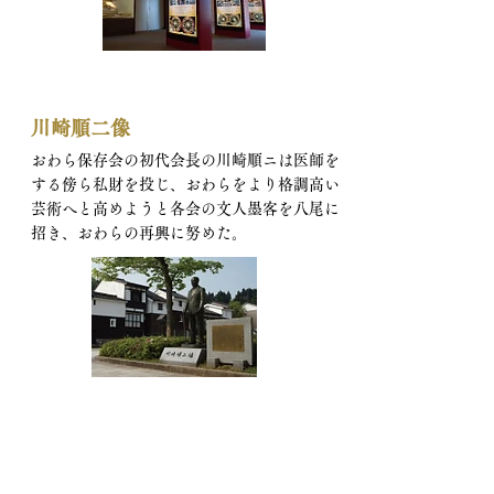
川崎順二像
おわら保存会の初代会長の川崎順ニは医師を
する傍ら私財を投じ、おわらをより格調高い
芸術へと高めようと各会の文人墨客を八尾に
招き、おわらの再興に努めた。