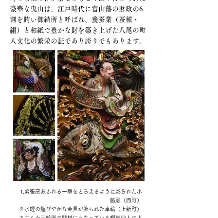
豪華な曳山は、江戸時代に富山藩の財政の6
割を賄い御納所と呼ばれ、養蚕業（蚕種・
絹）と和紙で豊かな財を築き上げた八尾の町
人文化の繁栄の証であり誇りでもあります。
1.緊張感あふれる一瞬をとらえるように彫られた小
脇彫（西町）
2.水鯉の煌びやかな金具が飾られた車輪（上新町）
3.古くから絵画の題材にもなっている蝦蟇仙人の小