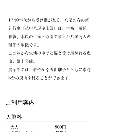
1740年代から受け継がれる、八尾の春の祭
礼行事「越中八尾曳山祭」は、生糸、蚕種、
和紙、木炭の生産と取引で栄えた八尾商人の
繁栄の象徴です。
この豊かな生活の中で連綿と受け継がれる曳
山と郷土芸能。
​展示館では、雅やかな曳山囃子とともに常時
3台の曳山を見ることができます。
ご利用案内
入館料
大人
500円