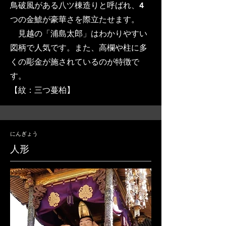
鳥破風がある八ツ棟造りと呼ばれ、4
つの金鯱が豪華さを際立たせます。
​ 見越の「浦島太郎」はわかりやすい
図柄で人気です。また、高欄や柱に多
くの彫金が施されているのが特徴で
す。
​【紋：三つ蔓柏】
にんぎょう
人形