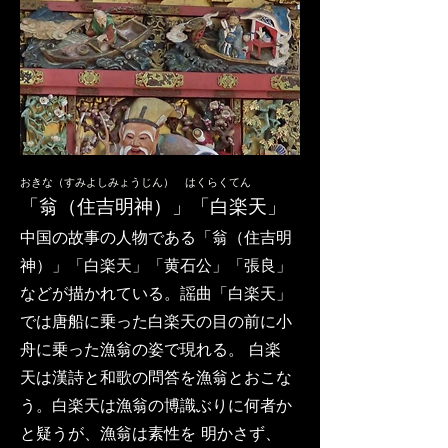
おきな（すみよしみょうじん） はくらくてん
「翁（住吉明神）」「白楽天」
中国の故事の人物である「翁（住吉明
神）」「白楽天」「黄石公」「張良」
などが描かれている。謡曲「白楽天」
では唐船に乗った白楽天の目の前に小
舟に乗った漁翁の姿で現れる。 白楽
天は漢詩と和歌の問答を漁翁とおこな
う。白楽天は漁翁の博識ぶりに何者か
と疑うが、漁翁は素性を 明かさず、