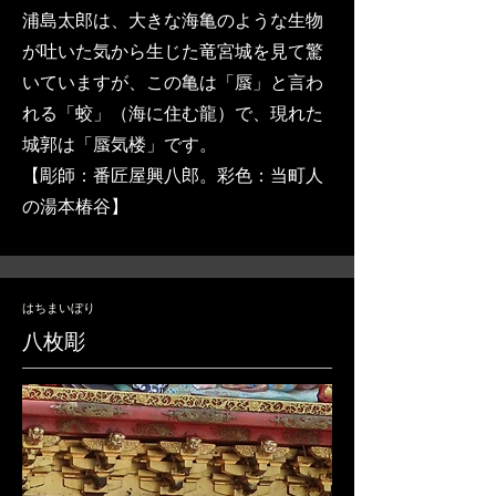
浦島太郎は、大きな海亀のような生物
が吐いた気から生じた竜宮城を見て驚
いていますが、この亀は「蜃」と言わ
れる「蛟」（海に住む龍）で、現れた
城郭は「蜃気楼」です。
​【彫師：番匠屋興八郎。彩色：当町人
の湯本椿谷】
はちまいぼり
八枚彫