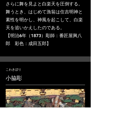
さらに舞を見よと白楽天を圧倒する。
舞うとき、はじめて漁翁は住吉明神と
素性を明かし、神風を起こして、白楽
天を追いかえしたのである。
​【明治6年（1873）彫師：番匠屋興八
郎 彩色：成田五郎】
​こわきぼり
小脇彫