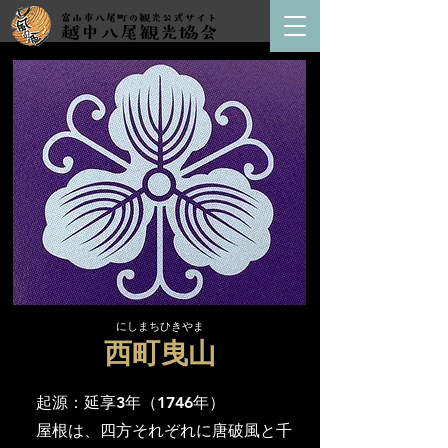
にしまちひきやま
​西町曳山
起源
​：延享3年（1746年）
屋根は、四方それぞれに唐破風と千