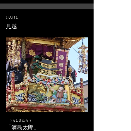
けんけし
​見越
うらしまたろう
「浦島太郎」